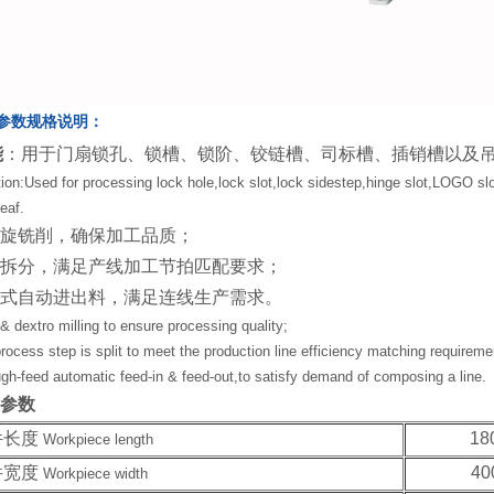
参数规格说明：
能
：用于门扇锁孔、锁槽、锁阶、铰链槽、司标槽、插销槽以及
ion:Used for processing lock hole,lock slot,lock sidestep,hinge slot,LOGO slo
leaf.
旋铣削，确保加工品质；
拆分，满足产线加工节拍匹配要求；
式自动进出料，满足连线生产需求。
& dextro milling to ensure processing quality;
rocess step is split to meet the production line efficiency matching requireme
gh-feed automatic feed-in & feed-out,to satisfy demand of composing a line.
参数
件长度
18
Workpiece length
件宽度
40
Workpiece width