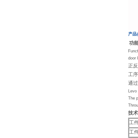
产品
功
Funct
door 
正反
工序
通过
Levo 
The p
Throu
技术
工
工