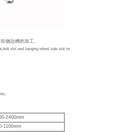
吊轮侧边槽的加工。
t,bolt slot and hanging wheel side slot on
nts;
00-2400mm
0-1100mm