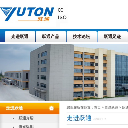
走进跃通
跃通产品
技术论坛
跃通足迹
您现在所在位置：首页 > 走进跃通 > 跃
走进跃通
走进跃通
跃通介绍
About Us
流光溢彩